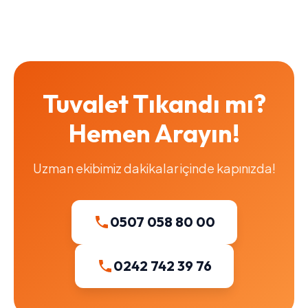
Tuvalet Tıkandı mı?
Hemen Arayın!
Uzman ekibimiz dakikalar içinde kapınızda!
0507 058 80 00
0242 742 39 76